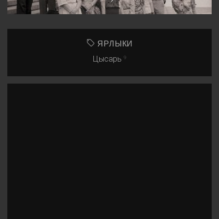
ЯРЛЫКИ
Цысарь
9