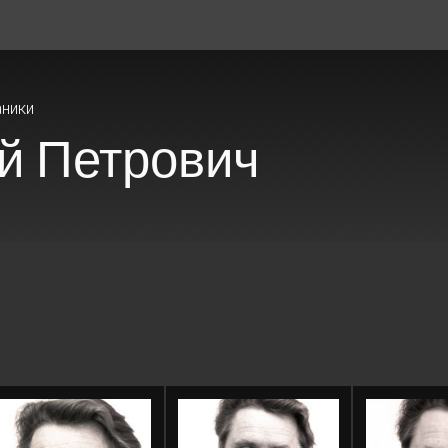
аники
й Петрович